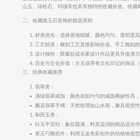
山玉、绿松石、玛瑙等也具有独特的收藏价值。收藏
二、收藏级玉石首饰的挑选原则
材质优先：选择质地细腻、颜色均匀、透明度高的
工艺精湛：雕刻工艺直接影响价值。手工雕刻的饰
设计独特：限量款或名家设计作品更具升值潜力
历史与文化价值：古玉或带有文化印记的饰品（
三、经典收藏推荐
翡翠类：
满绿翡翠戒指：颜色浓阳均匀的戒面稀缺性高，
飘花翡翠手镯：天然纹理如山水画，兼具观赏性
和田玉类：
白玉平安扣：象征圆满，料质温润的精品适合传
黄玉巧雕把件：利用玉皮色彩创作的动植物造型