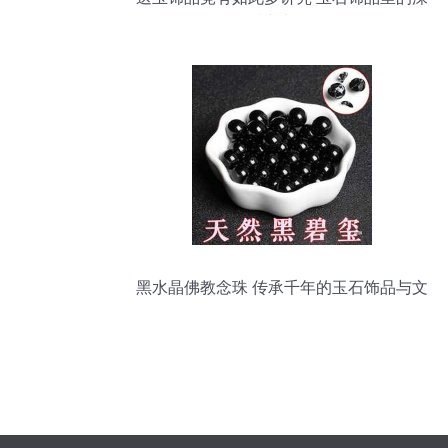
情与礼仪
黑水晶佛教念珠 传承千年的玉石饰品与文
化象征