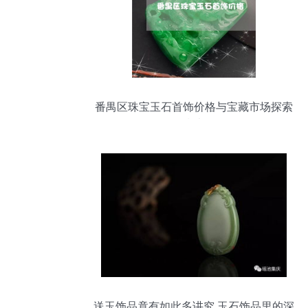
番禺区珠宝玉石首饰价格与宝藏市场探索
指南
送玉饰品竟有如此多讲究 玉石饰品里的深