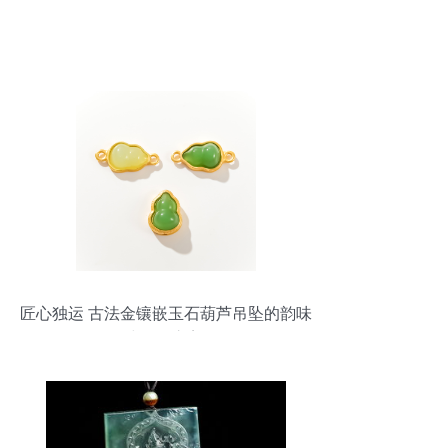
匠心独运 古法金镶嵌玉石葫芦吊坠的韵味
与DIY之美