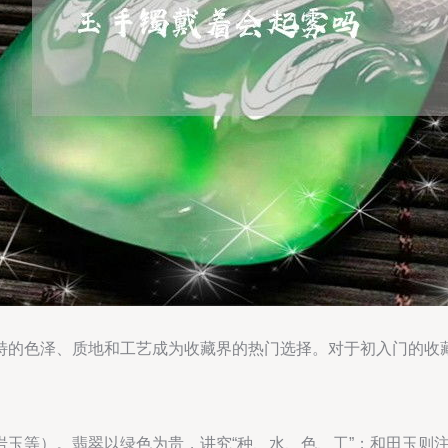
特的色泽、质地和工艺成为收藏界的热门选择。对于初入门的收
岩玉等）。翡翠以绿色为贵，讲究“种、水、色、工”；和田玉则