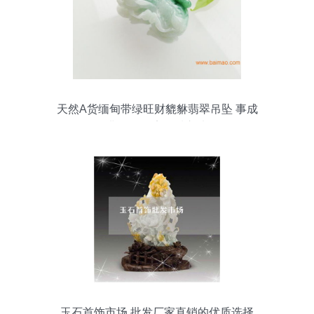
天然A货缅甸带绿旺财貔貅翡翠吊坠 事成
翡翠玉器店品质之选
玉石首饰市场 批发厂家直销的优质选择