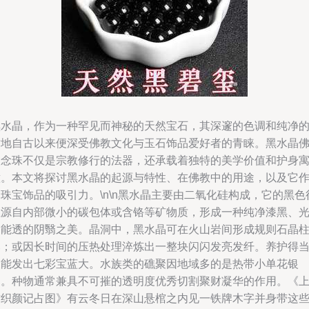
黑水晶，作为一种罕见而神秘的天然宝石，其深邃的色调和纯净
质地自古以来便深受佛教文化与玉石饰品爱好者的青睐。黑水晶
教念珠不仅是宗教修行的法器，还承载着独特的美学价值和护身
意。本文将探讨黑水晶的起源与特性、在佛教中的用途，以及它
珠宝饰品的吸引力。\n\n黑水晶主要由二氧化硅构成，它的黑色
往源自内部微小的碳包体或含铬等矿物质，形成一种纯净漆黑、
不能透的阴翳之美。晶洞中，黑水晶可在火山岩间形成规则石晶
比；或因长时间的压热处理淬炼出一整块闪闪发亮发纤。养护得
又能发出七彩宝蓝大。水族类的礁聚因地域多的是热带小单花银
边。种物通常兼具不可摧的透明度优秀切割聚财凝华的作用。《
古织颜记占图》有云冬日在深山悬棺之内见一铁牌木字并身带这