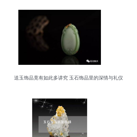
送玉饰品竟有如此多讲究 玉石饰品里的深情与礼仪