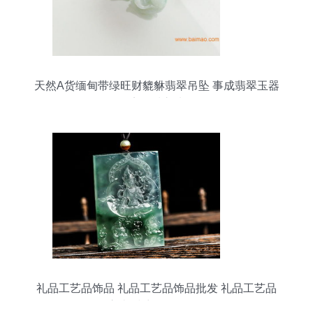
天然A货缅甸带绿旺财貔貅翡翠吊坠 事成翡翠玉器
店品质之选
礼品工艺品饰品 礼品工艺品饰品批发 礼品工艺品
饰品供应 邮编商务网youbian.com