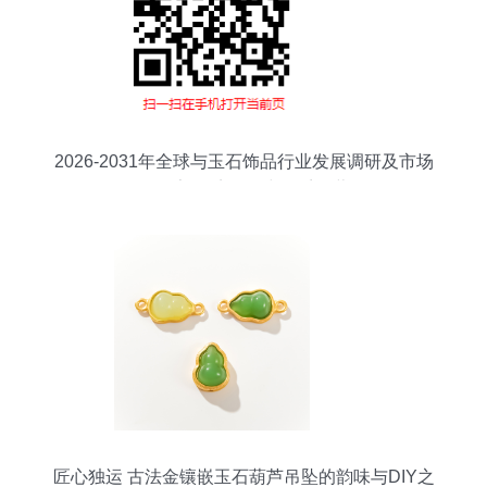
2026-2031年全球与玉石饰品行业发展调研及市场
前景报告 困境涌动中的千亿蓝海
匠心独运 古法金镶嵌玉石葫芦吊坠的韵味与DIY之