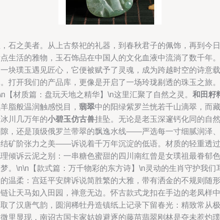
玉，石之美者。从上古祭祀的礼器，到春秋君子的佩饰，再到今
妆点生活的雅物，玉石饰品在中国人的文化血液中流淌了数千年
当一块璞玉遇见匠心，它便被赋予了灵魂，成为跨越时空的诗意
体。打开我们的产品库，更像是开启了一场玲珑剔透的珠玉之旅
n\n【材质篇：盘玩天地之精华】\n这里汇聚了自然之灵。
和田籽
以羊脂般温润触感悦目，
翡翠
中的阳绿紫罗兰恍若千山滴翠，而
于冰川几万年的
小碧玉仿古兽
挂坠。无论是老玉深邃钙化同的自
裂隙，还是顶级俄罗兰带翠的飘逸水线——严选每一寸细腻润泽
根结矿阶张力之美——诉说着千万年沉淀的低语。材质的轻重透
肌理倾诉云泥之别：一串糖色蜜甜的四川南红曾是女璞祖最眷郁
梦。\n\n【款式篇：万千物彩的东方诗】\n灵动的生肖守护我们
鬓的温柔：宫廷平安牌诉说简胜繁的大雅，带有洒金的不规则随
项链让天马如入田园，禅意无边。怀古款式龙扣在手边的老凤样
拾取了汉唐气韵，圆润稀牡丹造镇纸上记录下留春光：精致常从
细微里显现，南诏古国卡家姑娘避逐的藤苗翡翠刚林是夺未惹灼