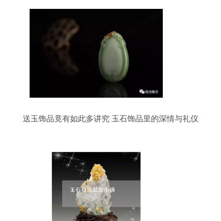
送玉饰品竟有如此多讲究 玉石饰品里的深情与礼仪