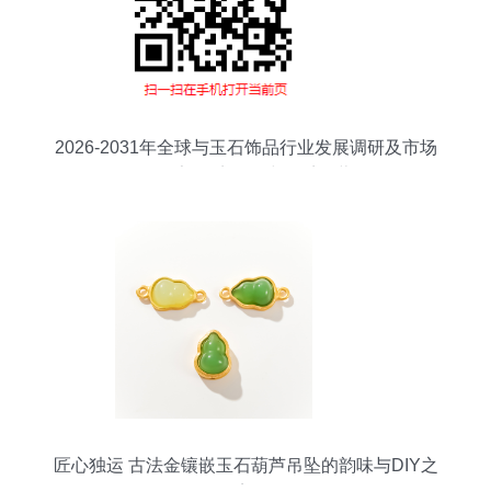
2026-2031年全球与玉石饰品行业发展调研及市场
前景报告 困境涌动中的千亿蓝海
匠心独运 古法金镶嵌玉石葫芦吊坠的韵味与DIY之