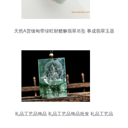
天然A货缅甸带绿旺财貔貅翡翠吊坠 事成翡翠玉器
店品质之选
礼品工艺品饰品 礼品工艺品饰品批发 礼品工艺品
饰品供应 邮编商务网youbian.com