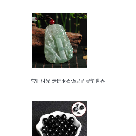
莹润时光 走进玉石饰品的灵韵世界