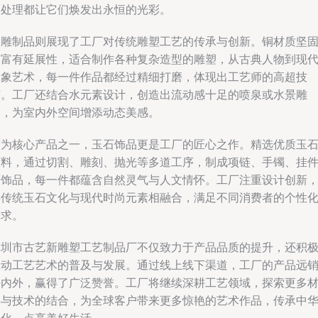
金处理都让它们焕发出永恒的光彩。
铜雕制品则展现了工厂对传统雕塑工艺的传承与创新。铜材质坚
而富有延展性，适合制作各种复杂造型的雕塑，从古典人物到现
抽象艺术，每一件作品都经过精细打磨，体现出工艺师的高超技
艺。工厂还结合水元素设计，创造出流动感十足的喷泉或水景雕
塑，为室内外空间增添动态美感。
作为核心产品之一，玉石饰品更是工厂的匠心之作。精选优质玉
原料，通过切割、雕刻、抛光等多道工序，制成项链、手镯、挂
等饰品，每一件都蕴含自然灵气与人文情怀。工厂注重设计创新
将传统玉石文化与现代时尚元素相融合，满足不同消费者的个性
需求。
深圳市古艺新雕塑工艺制品厂不仅致力于产品品质的提升，还积
推动工艺艺术的普及与发展。通过线上线下渠道，工厂的产品远
海内外，赢得了广泛赞誉。工厂将继续深耕工艺领域，探索更多
料与技术的结合，为全球客户带来更多惊艳的艺术作品，传承中